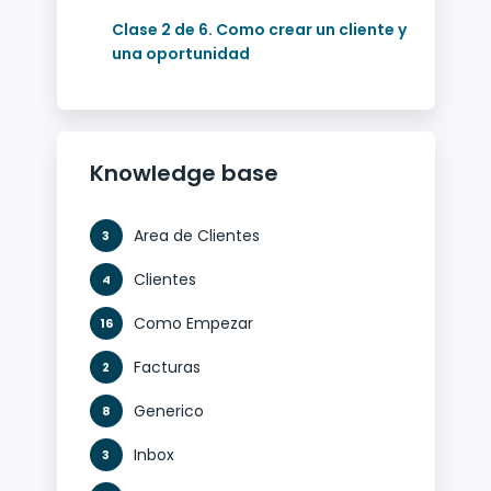
Clase 2 de 6. Como crear un cliente y
una oportunidad
Knowledge base
Area de Clientes
3
Clientes
4
Como Empezar
16
Facturas
2
Generico
8
Inbox
3